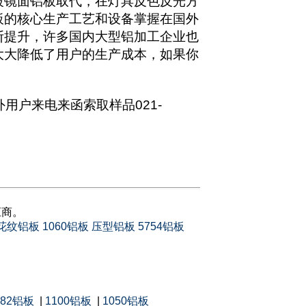
被镜面铝板取代，在灯具反色反光方
板的核心生产工艺和设备掌握在国外
断提升，许多国内大型铝加工企业也
大大降低了用户的生产成本，如果你
户来电来函索取样品021-
应商。
花纹铝板
1060铝板
压型铝板
5754铝板
082铝板
|
1100铝板
|
1050铝板