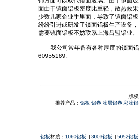
饰方面可以取代镜面玻璃。由于镜面玻
面由于镜面铝板密度比重轻，散热效果
少数几家企业手里面，导致了镜面铝板
纷纷引进或研发了镜面铝板生产设备，
需要镜面铝板不妨联系上海吕盟铝业。
我公司常年备有各种厚度的镜面铝板、
60955189。
版权
推荐产品：
铝板
铝卷
涂层铝卷
彩涂铝
铝板
材质：
1060铝板
|
3003铝板
|
5052铝板