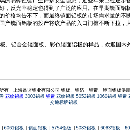
璃的易碎性会产生许多安全隐患，近些年来已经逐步
好，反光率稳定也得到了广泛的应用。在早期镜面铝
的价格均告不下，而最终镜面铝板的市场需求量的不
国产镜面铝板的投产将该产品的入口门槛不断下拉，
铝合金镜面板、彩色镜面铝板的样品，欢迎国内外用
镜面铝板效果高清图一 镜面铝板效果高清图二
所有：上海吕盟铝业有限公司 铝板、铝箔、铝带、镜面铝板供
卷
花纹铝板
3003铝板
铝带
花纹铝板
5052铝板
1060铝板
铝带
交通标牌铝板
|
6061铝板
|
镜面铝板
|
5754铝板
|
5083铝板
|
6063铝板
|
6