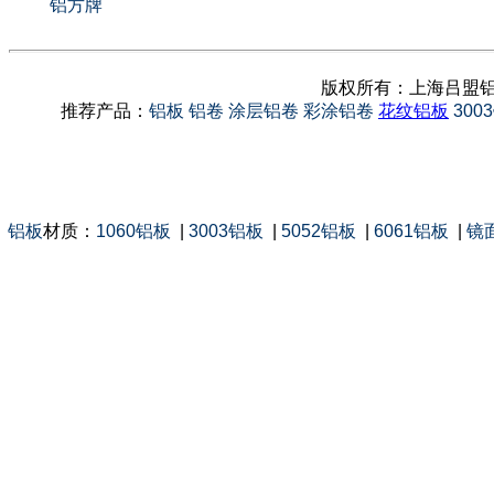
铝方牌
铝槽
版权所有：上海吕盟铝
推荐产品：
铝板
铝卷
涂层铝卷
彩涂铝卷
花纹铝板
300
铝板
材质：
1060铝板
|
3003铝板
|
5052铝板
|
6061铝板
|
镜